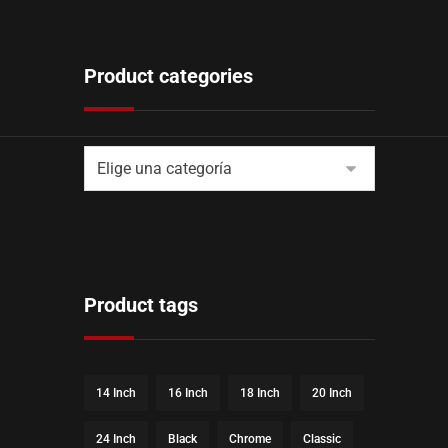
Product categories
Product tags
14 Inch
16 Inch
18 Inch
20 Inch
24 Inch
Black
Chrome
Classic