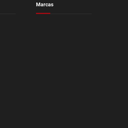
Marcas
Aozoom
Avis
Orustar
PQR
Shadow
CarbonAudio
Youen
Levasor
Rap