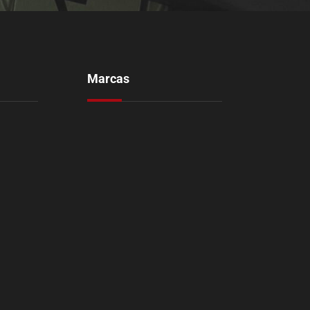
Marcas
Aozoom
Avis
m
Orustar
PQR
Shadow
CarbonAudio
Youen
Levasor
Rap