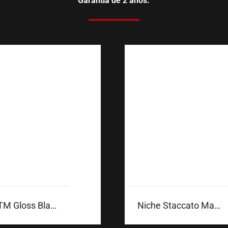
Garantía de 2 años.
Riva DTM Gloss Black
Niche Staccato MattBlack