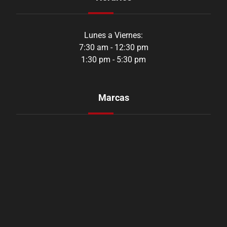
Lunes a Viernes:
7:30 am - 12:30 pm
1:30 pm - 5:30 pm
Marcas
Aozoom
Orustar
Shadow
CarbonAudio
Youen
Levasor
Rap