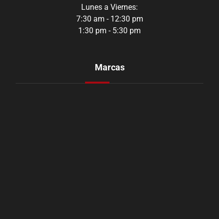
Lunes a Viernes:
7:30 am - 12:30 pm
1:30 pm - 5:30 pm
Marcas
Aozoom
Orustar
Shadow
CarbonAudio
Youen
Levasor
Rap