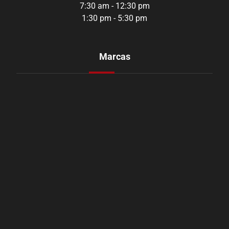
7:30 am - 12:30 pm
1:30 pm - 5:30 pm
Marcas
Aozoom
Orustar
Shadow
CarbonAudio
Youen
Levasor
Rap